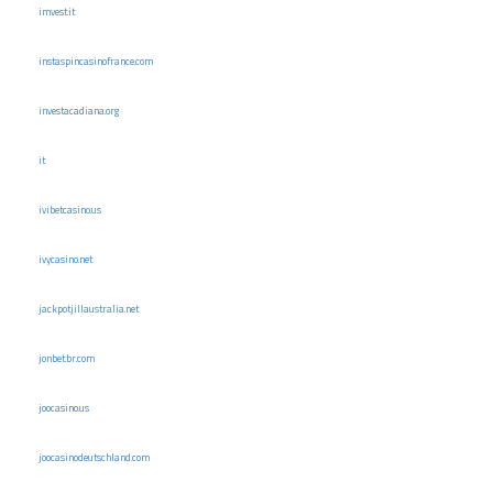
imvest.it
instaspincasinofrance.com
investacadiana.org
it
ivibetcasino.us
ivycasino.net
jackpotjillaustralia.net
jonbet.br.com
joocasino.us
joocasinodeutschland.com