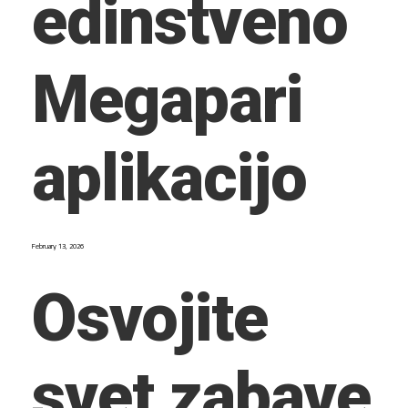
edinstveno
Megapari
aplikacijo
February 13, 2026
Osvojite
svet zabave