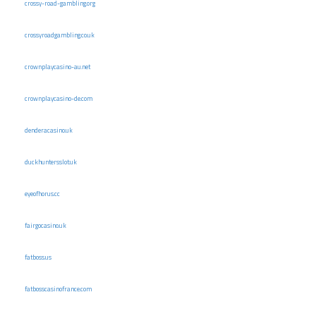
crossy-road-gambling.org
crossyroadgambling.co.uk
crownplaycasino-au.net
crownplaycasino-de.com
denderacasino.uk
duckhuntersslot.uk
eyeofhorus.cc
fairgocasino.uk
fatboss.us
fatbosscasinofrance.com