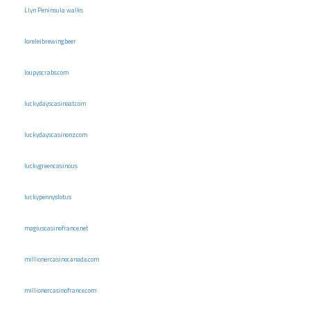
Llyn Peninsula walks
loreleibrewing.beer
loupyscrabs.com
luckydayscasinoat.com
luckydayscasinonz.com
luckygreencasino.us
luckypennyslot.us
magiuscasinofrance.net
millionercasinocanada.com
millionercasinofrance.com