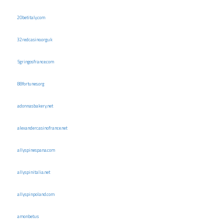
20betitaly.com
32redcasino.org.uk
5gringosfrance.com
88fortunes.org
adonnasbakery.net
alexandercasinofrance.net
allyspinespana.com
allyspinitalia.net
allyspinpoland.com
amonbet.us