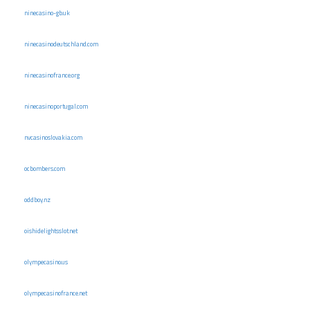
ninecasino-gb.uk
ninecasinodeutschland.com
ninecasinofrance.org
ninecasinoportugal.com
nvcasinoslovakia.com
ocbombers.com
oddboy.nz
oishidelightsslot.net
olympecasino.us
olympecasinofrance.net