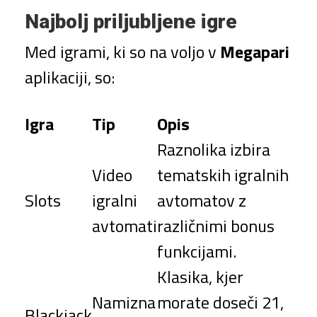
Najbolj priljubljene igre
Med igrami, ki so na voljo v
Megapari
aplikaciji, so:
Igra
Tip
Opis
Raznolika izbira
Video
tematskih igralnih
Slots
igralni
avtomatov z
avtomati
različnimi bonus
funkcijami.
Klasika, kjer
Namizna
morate doseči 21,
Blackjack