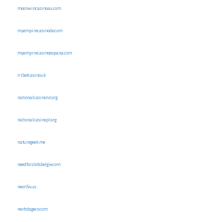
moonwincasinoau.com
myempirecasinode.com
myempirecasinoespana.com
n1betcasino.uk
nationalcasinonz.org
nationalcasinopl.org
naturegeek.me
needforslotsbelgie.com
neon54.us
nextstageco.com