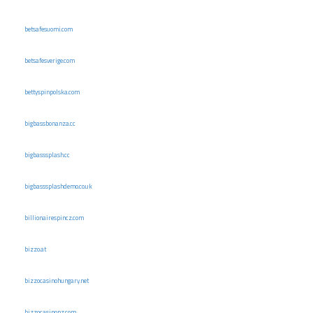
betsafesuomi.com
betsafesverige.com
bettyspinpolska.com
bigbassbonanza.cc
bigbasssplash.cc
bigbasssplashdemo.co.uk
billionairespincz.com
bizzo.at
bizzocasinohungary.net
bizzocasinonz.com