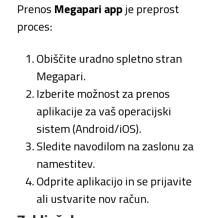
Prenos
Megapari app
je preprost
proces:
Obiščite uradno spletno stran
Megapari.
Izberite možnost za prenos
aplikacije za vaš operacijski
sistem (Android/iOS).
Sledite navodilom na zaslonu za
namestitev.
Odprite aplikacijo in se prijavite
ali ustvarite nov račun.