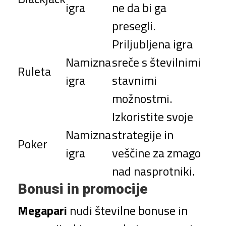
igra
ne da bi ga
presegli.
Priljubljena igra
Namizna
sreče s številnimi
Ruleta
igra
stavnimi
možnostmi.
Izkoristite svoje
Namizna
strategije in
Poker
igra
veščine za zmago
nad nasprotniki.
Bonusi in promocije
Megapari
nudi številne bonuse in