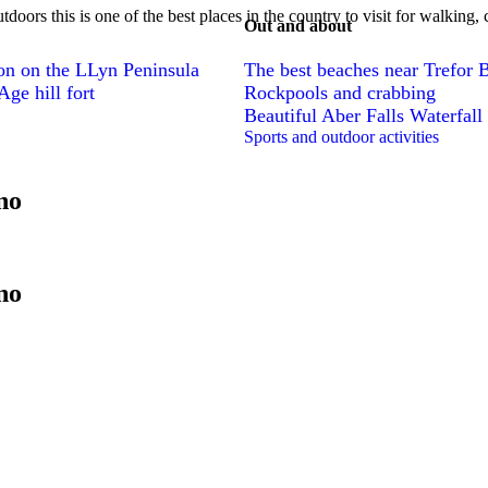
utdoors this is one of the best places in the country to visit for walking
Out and about
ion on the LLyn Peninsula
The best beaches near Trefor 
ge hill fort
Rockpools and crabbing
Beautiful Aber Falls Waterfall
Sports and outdoor activities
no
no