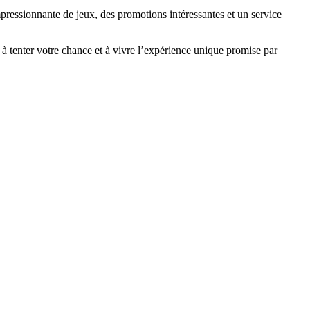
pressionnante de jeux, des promotions intéressantes et un service
 à tenter votre chance et à vivre l’expérience unique promise par