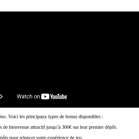
ino
. Voici les principaux types de bonus disponibles :
de bienvenue attractif jusqu’à 300€ sur leur premier dépôt.
ôts pour relancer votre expérience de jeu.