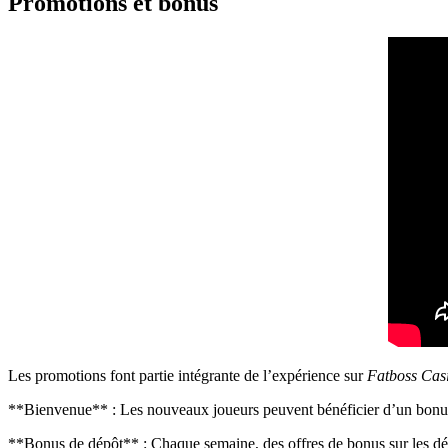
Promotions et bonus
Les promotions font partie intégrante de l’expérience sur
Fatboss Cas
**Bienvenue** : Les nouveaux joueurs peuvent bénéficier d’un bonus 
**Bonus de dépôt** : Chaque semaine, des offres de bonus sur les dép