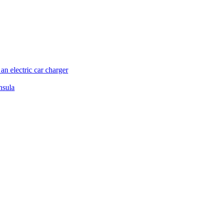
n electric car charger
nsula