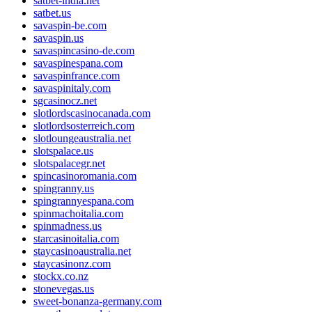
satbet-india.net
satbet.us
savaspin-be.com
savaspin.us
savaspincasino-de.com
savaspinespana.com
savaspinfrance.com
savaspinitaly.com
sgcasinocz.net
slotlordscasinocanada.com
slotlordsosterreich.com
slotloungeaustralia.net
slotspalace.us
slotspalacegr.net
spincasinoromania.com
spingranny.us
spingrannyespana.com
spinmachoitalia.com
spinmadness.us
starcasinoitalia.com
staycasinoaustralia.net
staycasinonz.com
stockx.co.nz
stonevegas.us
sweet-bonanza-germany.com