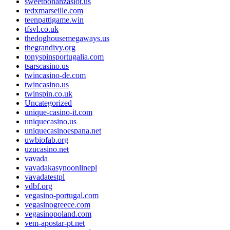
sweetbonanzaslot.us
tedxmarseille.com
teenpattigame.win
tfsvl.co.uk
thedoghousemegaways.us
thegrandivy.org
tonyspinsportugalia.com
tsarscasino.us
twincasino-de.com
twincasino.us
twinspin.co.uk
Uncategorized
unique-casino-it.com
uniquecasino.us
uniquecasinoespana.net
uwbiofab.org
uzucasino.net
vavada
vavadakasynoonlinepl
vavadatestpl
vdbf.org
vegasino-portugal.com
vegasinogreece.com
vegasinopoland.com
vem-apostar-pt.net