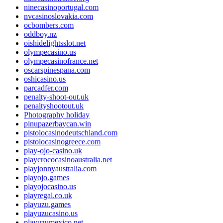
ninecasinoportugal.com
nvcasinoslovakia.com
ocbombers.com
oddboy.nz
oishidelightsslot.net
olympecasino.us
olympecasinofrance.net
oscarspinespana.com
oshicasino.us
parcadfer.com
penalty-shoot-out.uk
penaltyshootout.uk
Photography holiday
pinupazerbaycan.win
pistolocasinodeutschland.com
pistolocasinogreece.com
play-ojo-casino.uk
playcrococasinoaustralia.net
playjonnyaustralia.com
playojo.games
playojocasino.us
playregal.co.uk
playuzu.games
playuzucasino.us
playuzumexico.net