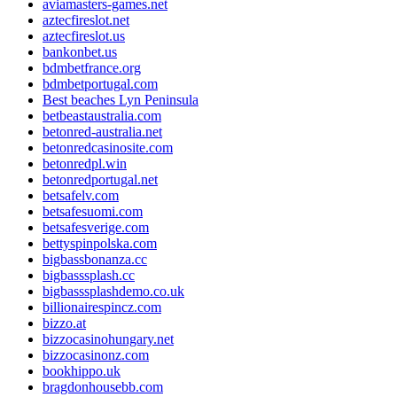
aviamasters-games.net
aztecfireslot.net
aztecfireslot.us
bankonbet.us
bdmbetfrance.org
bdmbetportugal.com
Best beaches Lyn Peninsula
betbeastaustralia.com
betonred-australia.net
betonredcasinosite.com
betonredpl.win
betonredportugal.net
betsafelv.com
betsafesuomi.com
betsafesverige.com
bettyspinpolska.com
bigbassbonanza.cc
bigbasssplash.cc
bigbasssplashdemo.co.uk
billionairespincz.com
bizzo.at
bizzocasinohungary.net
bizzocasinonz.com
bookhippo.uk
bragdonhousebb.com