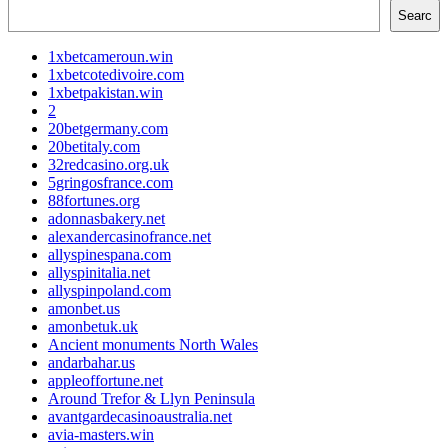
Searc
1xbetcameroun.win
1xbetcotedivoire.com
1xbetpakistan.win
2
20betgermany.com
20betitaly.com
32redcasino.org.uk
5gringosfrance.com
88fortunes.org
adonnasbakery.net
alexandercasinofrance.net
allyspinespana.com
allyspinitalia.net
allyspinpoland.com
amonbet.us
amonbetuk.uk
Ancient monuments North Wales
andarbahar.us
appleoffortune.net
Around Trefor & Llyn Peninsula
avantgardecasinoaustralia.net
avia-masters.win