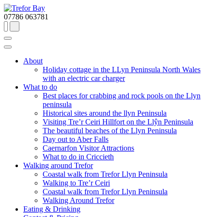
07786 063781
About
Holiday cottage in the LLyn Peninsula North Wales
with an electric car charger
What to do
Best places for crabbing and rock pools on the Llyn
peninsula
Historical sites around the llyn Peninsula
Visiting Tre’r Ceiri Hillfort on the Llŷn Peninsula
The beautiful beaches of the Llyn Peninsula
Day out to Aber Falls
Caernarfon Visitor Attractions
What to do in Criccieth
Walking around Trefor
Coastal walk from Trefor Llyn Peninsula
Walking to Tre’r Ceiri
Coastal walk from Trefor Llyn Peninsula
Walking Around Trefor
Eating & Drinking