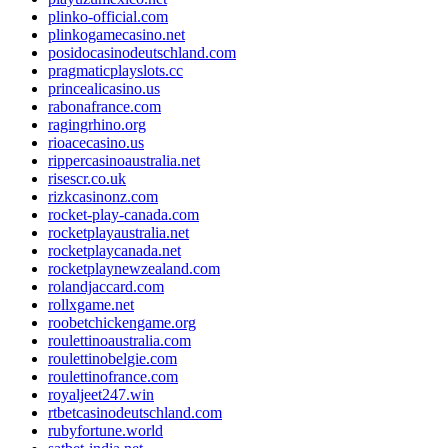
plinko-official.com
plinkogamecasino.net
posidocasinodeutschland.com
pragmaticplayslots.cc
princealicasino.us
rabonafrance.com
ragingrhino.org
rioacecasino.us
rippercasinoaustralia.net
risescr.co.uk
rizkcasinonz.com
rocket-play-canada.com
rocketplayaustralia.net
rocketplaycanada.net
rocketplaynewzealand.com
rolandjaccard.com
rollxgame.net
roobetchickengame.org
roulettinoaustralia.com
roulettinobelgie.com
roulettinofrance.com
royaljeet247.win
rtbetcasinodeutschland.com
rubyfortune.world