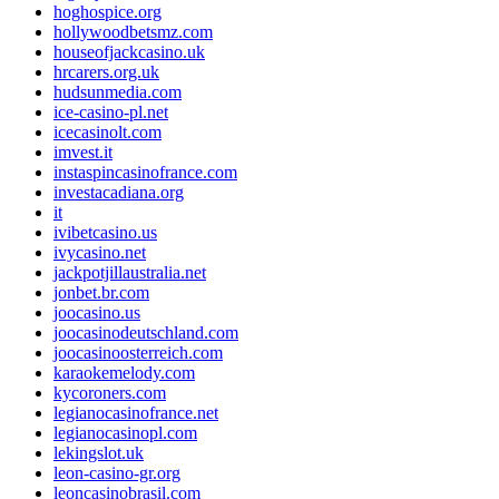
hoghospice.org
hollywoodbetsmz.com
houseofjackcasino.uk
hrcarers.org.uk
hudsunmedia.com
ice-casino-pl.net
icecasinolt.com
imvest.it
instaspincasinofrance.com
investacadiana.org
it
ivibetcasino.us
ivycasino.net
jackpotjillaustralia.net
jonbet.br.com
joocasino.us
joocasinodeutschland.com
joocasinoosterreich.com
karaokemelody.com
kycoroners.com
legianocasinofrance.net
legianocasinopl.com
lekingslot.uk
leon-casino-gr.org
leoncasinobrasil.com