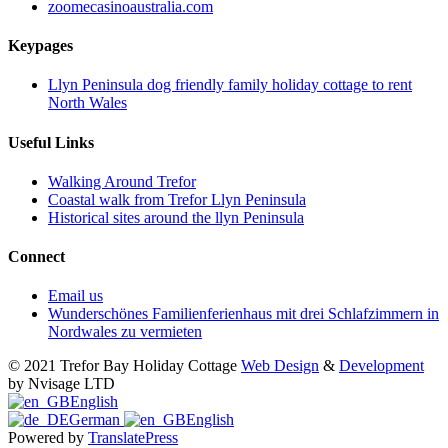
zoomecasinoaustralia.com
Keypages
Llyn Peninsula dog friendly family holiday cottage to rent
North Wales
Useful Links
Walking Around Trefor
Coastal walk from Trefor Llyn Peninsula
Historical sites around the llyn Peninsula
Connect
Email us
Wunderschönes Familienferienhaus mit drei Schlafzimmern in
Nordwales zu vermieten
© 2021 Trefor Bay Holiday Cottage
Web Design
&
Development
by Nvisage LTD
English
German
English
Powered by
TranslatePress