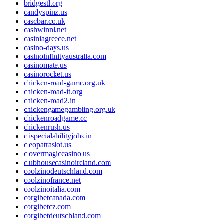
bridgestl.org
candyspinz.us
cascbar.co.uk
cashwinnl.net
casiniagreece.net
casino-days.us
casinoinfinityaustralia.com
casinomate.us
casinorocket.us
chicken-road-game.org.uk
chicken-road-it.org
chicken-road2.in
chickengamegambling.org.uk
chickenroadgame.cc
chickenrush.us
ciispecialabilityjobs.in
cleopatraslot.us
clovermagiccasino.us
clubhousecasinoireland.com
coolzinodeutschland.com
coolzinofrance.net
coolzinoitalia.com
corgibetcanada.com
corgibetcz.com
corgibetdeutschland.com