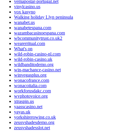
vemapostar-portugal.net
vinylcasino.us
vox kasyno
Walking holiday Llyn peninsula
wanabet.us
wanabetespana.com
wazambacasinoespana.com
wbcommunitytrust.co.uk2
wearerritual.com
What's on
wild-robin-casino-nl.com
wild-robin-casino.uk
wildbanditodemo.org
win-machance-casino.net
winvegasplus.org
wonacofrance.com
wonacoitalia.com
workforusdakc.com
wvphotovoice.org
xtraspin.us
yaasscasino.net
yayas.uk
yorkshirerowing.co.uk
zeusvshadesdemo.org
zeusvshadesslot.net