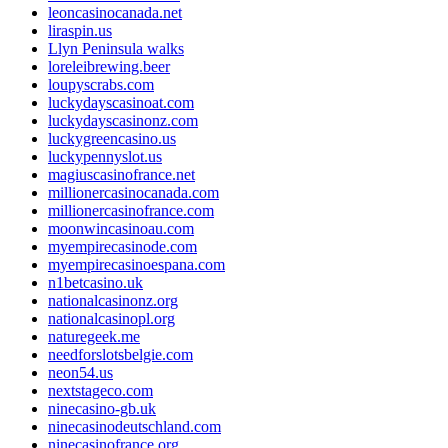
leoncasinocanada.net
liraspin.us
Llyn Peninsula walks
loreleibrewing.beer
loupyscrabs.com
luckydayscasinoat.com
luckydayscasinonz.com
luckygreencasino.us
luckypennyslot.us
magiuscasinofrance.net
millionercasinocanada.com
millionercasinofrance.com
moonwincasinoau.com
myempirecasinode.com
myempirecasinoespana.com
n1betcasino.uk
nationalcasinonz.org
nationalcasinopl.org
naturegeek.me
needforslotsbelgie.com
neon54.us
nextstageco.com
ninecasino-gb.uk
ninecasinodeutschland.com
ninecasinofrance.org