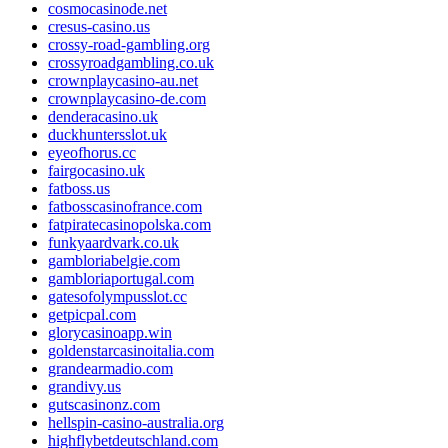
cosmocasinode.net
cresus-casino.us
crossy-road-gambling.org
crossyroadgambling.co.uk
crownplaycasino-au.net
crownplaycasino-de.com
denderacasino.uk
duckhuntersslot.uk
eyeofhorus.cc
fairgocasino.uk
fatboss.us
fatbosscasinofrance.com
fatpiratecasinopolska.com
funkyaardvark.co.uk
gambloriabelgie.com
gambloriaportugal.com
gatesofolympusslot.cc
getpicpal.com
glorycasinoapp.win
goldenstarcasinoitalia.com
grandearmadio.com
grandivy.us
gutscasinonz.com
hellspin-casino-australia.org
highflybetdeutschland.com