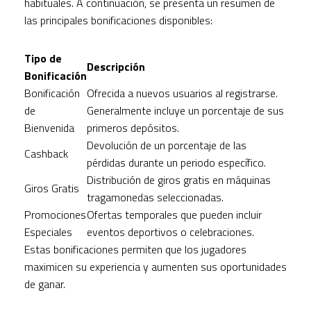
habituales. A continuación, se presenta un resumen de
las principales bonificaciones disponibles:
Tipo de
Descripción
Bonificación
Bonificación
Ofrecida a nuevos usuarios al registrarse.
de
Generalmente incluye un porcentaje de sus
Bienvenida
primeros depósitos.
Devolución de un porcentaje de las
Cashback
pérdidas durante un periodo específico.
Distribución de giros gratis en máquinas
Giros Gratis
tragamonedas seleccionadas.
Promociones
Ofertas temporales que pueden incluir
Especiales
eventos deportivos o celebraciones.
Estas bonificaciones permiten que los jugadores
maximicen su experiencia y aumenten sus oportunidades
de ganar.