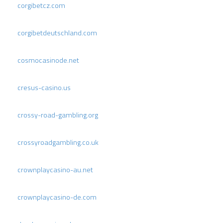
corgibetcz.com
corgibetdeutschland.com
cosmocasinode.net
cresus-casino.us
crossy-road-gambling.org
crossyroadgambling.co.uk
crownplaycasino-au.net
crownplaycasino-de.com