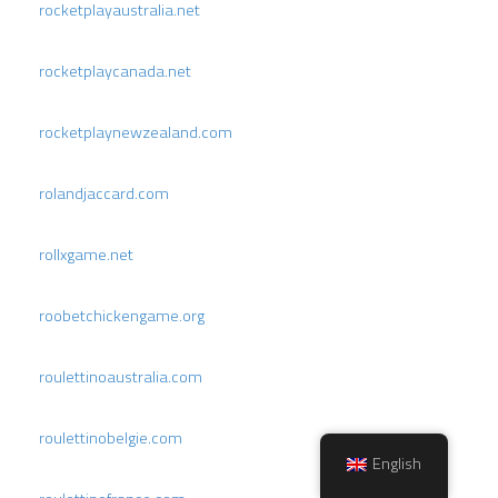
rocketplayaustralia.net
rocketplaycanada.net
rocketplaynewzealand.com
rolandjaccard.com
rollxgame.net
roobetchickengame.org
roulettinoaustralia.com
roulettinobelgie.com
English