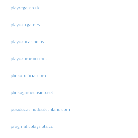
playregal.co.uk
playuzu.games
playuzucasino.us
playuzumexico.net
plinko-official.com
plinkogamecasino.net
posidocasinodeutschland.com
pragmaticplayslots.cc