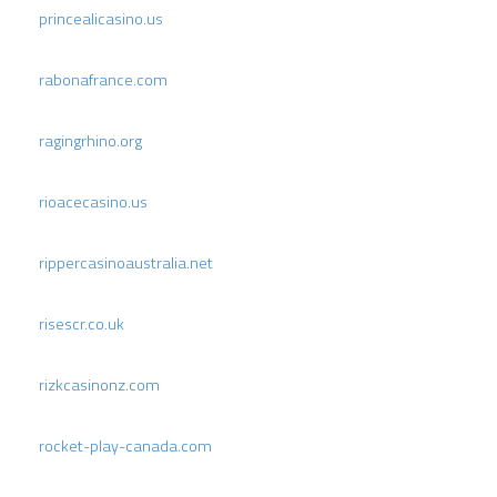
princealicasino.us
rabonafrance.com
ragingrhino.org
rioacecasino.us
rippercasinoaustralia.net
risescr.co.uk
rizkcasinonz.com
rocket-play-canada.com