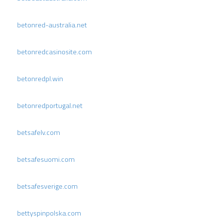
betonred-australia.net
betonredcasinosite.com
betonredpl.win
betonredportugal.net
betsafelv.com
betsafesuomi.com
betsafesverige.com
bettyspinpolska.com