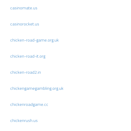
casinomate.us
casinorocket.us
chicken-road-game.org.uk
chicken-road-it.org
chicken-road2.in
chickengamegambling.org.uk
chickenroadgame.cc
chickenrush.us