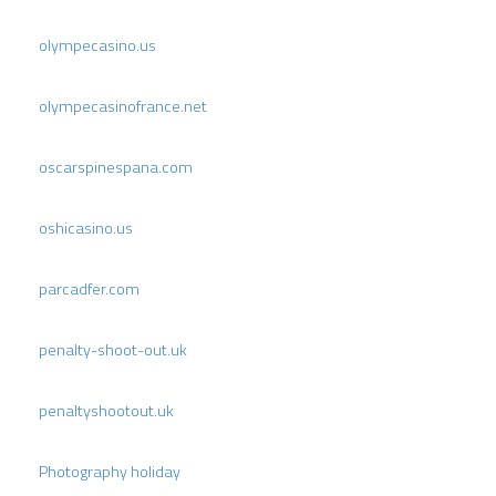
olympecasino.us
olympecasinofrance.net
oscarspinespana.com
oshicasino.us
parcadfer.com
penalty-shoot-out.uk
penaltyshootout.uk
Photography holiday