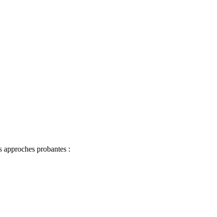
es approches probantes :