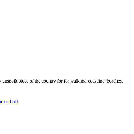
 unspoilt piece of the country for for walking, coastline, beaches,
m or half