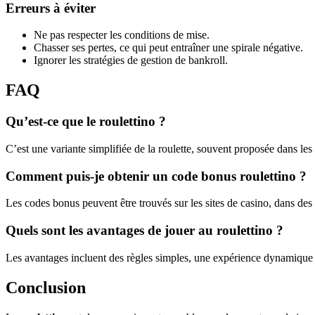
Erreurs à éviter
Ne pas respecter les conditions de mise.
Chasser ses pertes, ce qui peut entraîner une spirale négative.
Ignorer les stratégies de gestion de bankroll.
FAQ
Qu’est-ce que le roulettino ?
C’est une variante simplifiée de la roulette, souvent proposée dans les 
Comment puis-je obtenir un code bonus roulettino ?
Les codes bonus peuvent être trouvés sur les sites de casino, dans des 
Quels sont les avantages de jouer au roulettino ?
Les avantages incluent des règles simples, une expérience dynamique et
Conclusion