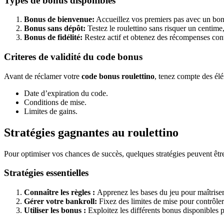
Types de bonus disponibles
Bonus de bienvenue:
Accueillez vos premiers pas avec un bo
Bonus sans dépôt:
Testez le roulettino sans risquer un centime
Bonus de fidélité:
Restez actif et obtenez des récompenses cont
Criteres de validité du code bonus
Avant de réclamer votre
code bonus roulettino
, tenez compte des élé
Date d’expiration du code.
Conditions de mise.
Limites de gains.
Stratégies gagnantes au roulettino
Pour optimiser vos chances de succès, quelques stratégies peuvent êtr
Stratégies essentielles
Connaître les règles :
Apprenez les bases du jeu pour maîtriser l
Gérer votre bankroll:
Fixez des limites de mise pour contrôler
Utiliser les bonus :
Exploitez les différents bonus disponibles 