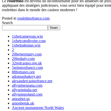
Le
roulettino
est devenu un incontournable pour les amateurs de jeux d
appliquant des stratégies judicieuses, vous serez bien équipé pour tent
roulettino dans le monde des casinos modernes !
Posted in
roulettinofrance.com
Search
Searc
1xbetcameroun.win
1xbetcotedivoire.com
1xbetpakistan.win
2
20betgermany.com
20betitaly.com
32redcasino.org.uk
5gringosfrance.com
88fortunes.org
adonnasbakery.net
alexandercasinofrance.net
allyspinespana.com
allyspinitalia.net
allyspinpoland.com
amonbet.us
amonbetuk.uk
Ancient monuments North Wales