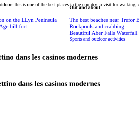
utdoors this is one of the best places in the country to visit for walking
Out and about
ion on the LLyn Peninsula
The best beaches near Trefor 
ge hill fort
Rockpools and crabbing
Beautiful Aber Falls Waterfall
Sports and outdoor activities
ttino dans les casinos modernes
ettino dans les casinos modernes