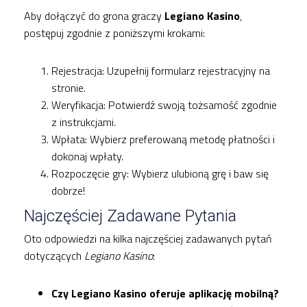
Aby dołączyć do grona graczy
Legiano Kasino
,
postępuj zgodnie z poniższymi krokami:
Rejestracja: Uzupełnij formularz rejestracyjny na
stronie.
Weryfikacja: Potwierdź swoją tożsamość zgodnie
z instrukcjami.
Wpłata: Wybierz preferowaną metodę płatności i
dokonaj wpłaty.
Rozpoczęcie gry: Wybierz ulubioną grę i baw się
dobrze!
Najczęściej Zadawane Pytania
Oto odpowiedzi na kilka najczęściej zadawanych pytań
dotyczących
Legiano Kasino
:
Czy Legiano Kasino oferuje aplikację mobilną?