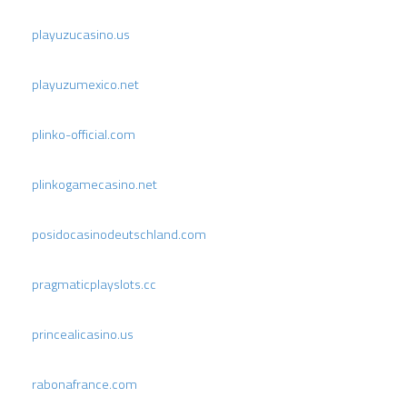
playuzucasino.us
playuzumexico.net
plinko-official.com
plinkogamecasino.net
posidocasinodeutschland.com
pragmaticplayslots.cc
princealicasino.us
rabonafrance.com