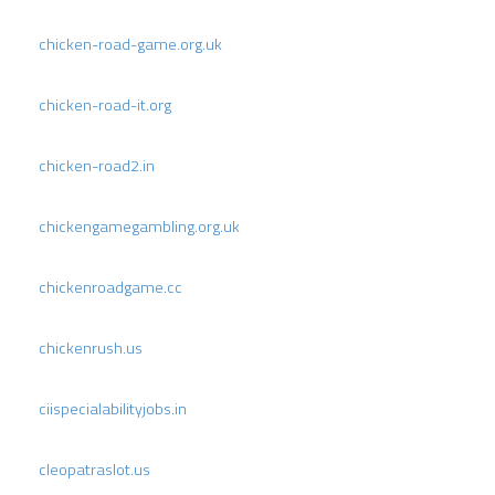
chicken-road-game.org.uk
chicken-road-it.org
chicken-road2.in
chickengamegambling.org.uk
chickenroadgame.cc
chickenrush.us
ciispecialabilityjobs.in
cleopatraslot.us