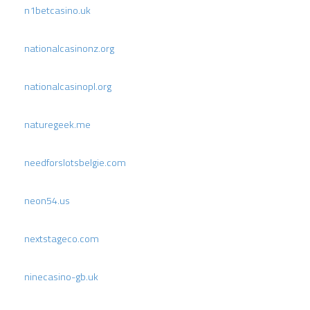
n1betcasino.uk
nationalcasinonz.org
nationalcasinopl.org
naturegeek.me
needforslotsbelgie.com
neon54.us
nextstageco.com
ninecasino-gb.uk