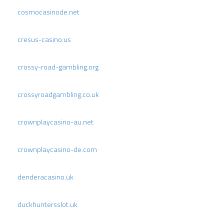
cosmocasinode.net
cresus-casino.us
crossy-road-gambling.org
crossyroadgambling.co.uk
crownplaycasino-au.net
crownplaycasino-de.com
denderacasino.uk
duckhuntersslot.uk