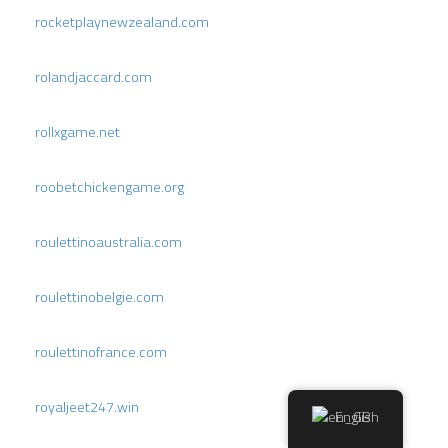
rocketplaynewzealand.com
rolandjaccard.com
rollxgame.net
roobetchickengame.org
roulettinoaustralia.com
roulettinobelgie.com
roulettinofrance.com
royaljeet247.win
English