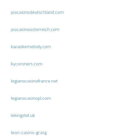
joocasinodeutschland.com
joocasinoosterreich.com
karaokemelody.com
kycoroners.com
legianocasinofrance.net
legianocasinopl.com
lekingslot.uk
leon-casino-gr.org