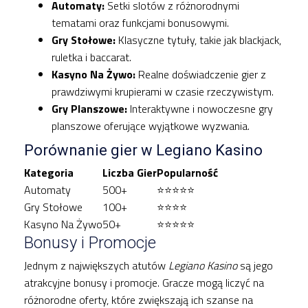
Automaty:
Setki slotów z różnorodnymi
tematami oraz funkcjami bonusowymi.
Gry Stołowe:
Klasyczne tytuły, takie jak blackjack,
ruletka i baccarat.
Kasyno Na Żywo:
Realne doświadczenie gier z
prawdziwymi krupierami w czasie rzeczywistym.
Gry Planszowe:
Interaktywne i nowoczesne gry
planszowe oferujące wyjątkowe wyzwania.
Porównanie gier w Legiano Kasino
Kategoria
Liczba Gier
Popularność
Automaty
500+
⭐⭐⭐⭐⭐
Gry Stołowe
100+
⭐⭐⭐⭐
Kasyno Na Żywo
50+
⭐⭐⭐⭐⭐
Bonusy i Promocje
Jednym z największych atutów
Legiano Kasino
są jego
atrakcyjne bonusy i promocje. Gracze mogą liczyć na
różnorodne oferty, które zwiększają ich szanse na