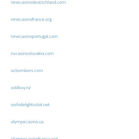
ninecasinodeutschland.com
ninecasinofrance.org
ninecasinoportugal.com
nvcasinoslovakia.com
ocbombers.com
oddboy.nz
oishidelightsslot.net
olympecasino.us
olympecasinofrance.net