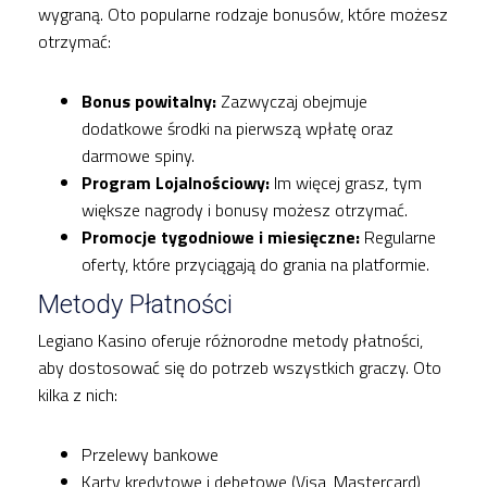
wygraną. Oto popularne rodzaje bonusów, które możesz
otrzymać:
Bonus powitalny:
Zazwyczaj obejmuje
dodatkowe środki na pierwszą wpłatę oraz
darmowe spiny.
Program Lojalnościowy:
Im więcej grasz, tym
większe nagrody i bonusy możesz otrzymać.
Promocje tygodniowe i miesięczne:
Regularne
oferty, które przyciągają do grania na platformie.
Metody Płatności
Legiano Kasino oferuje różnorodne metody płatności,
aby dostosować się do potrzeb wszystkich graczy. Oto
kilka z nich:
Przelewy bankowe
Karty kredytowe i debetowe (Visa, Mastercard)