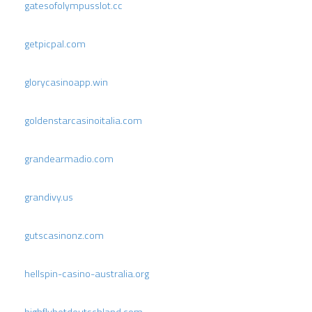
gatesofolympusslot.cc
getpicpal.com
glorycasinoapp.win
goldenstarcasinoitalia.com
grandearmadio.com
grandivy.us
gutscasinonz.com
hellspin-casino-australia.org