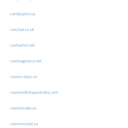
candyspinz.us
cascbar.co.uk
cashwinnl.net
casiniagreece.net
casino-days.us
casinoinfinityaustralia.com
casinomate.us
casinorocket.us