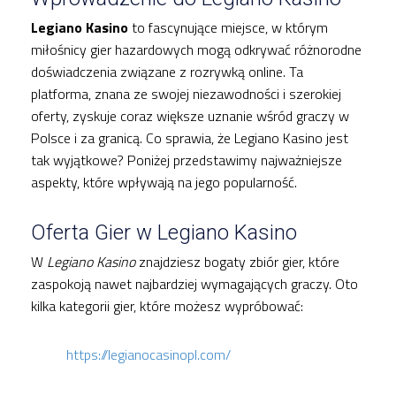
Legiano Kasino
to fascynujące miejsce, w którym
miłośnicy gier hazardowych mogą odkrywać różnorodne
doświadczenia związane z rozrywką online. Ta
platforma, znana ze swojej niezawodności i szerokiej
oferty, zyskuje coraz większe uznanie wśród graczy w
Polsce i za granicą. Co sprawia, że Legiano Kasino jest
tak wyjątkowe? Poniżej przedstawimy najważniejsze
aspekty, które wpływają na jego popularność.
Oferta Gier w Legiano Kasino
W
Legiano Kasino
znajdziesz bogaty zbiór gier, które
zaspokoją nawet najbardziej wymagających graczy. Oto
kilka kategorii gier, które możesz wypróbować:
https://legianocasinopl.com/