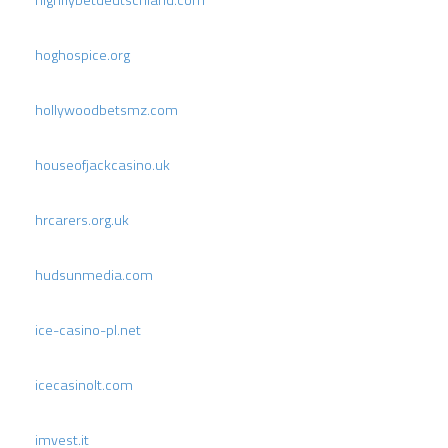
highflybetdeutschland.com
hoghospice.org
hollywoodbetsmz.com
houseofjackcasino.uk
hrcarers.org.uk
hudsunmedia.com
ice-casino-pl.net
icecasinolt.com
imvest.it