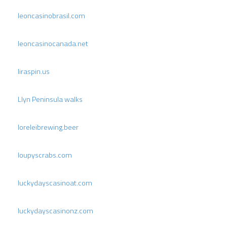
leoncasinobrasil.com
leoncasinocanada.net
liraspin.us
Llyn Peninsula walks
loreleibrewing.beer
loupyscrabs.com
luckydayscasinoat.com
luckydayscasinonz.com