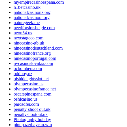
myempirecasinoespana.com
n1betcasino.uk
nationalcasinonz.org
nationalcasinopl.org
naturegeek.me
needforslotsbelgie.com
neon54.us
nextstageco.com
ninecasino-gb.uk
ninecasinodeutschland.com
ninecasinofrance.org
ninecasinoportugal.com
nvcasinoslovakia.com
ocbombers.com
oddboy.nz
oishidelightsslot.net
olympecasino.us
olympecasinofrance.net
oscarspinespana.com
oshicasino.us
parcadfer.com
penalty-shoot-out.uk
penaltyshootout.uk
Photography holiday
pinupazerbaycan.win