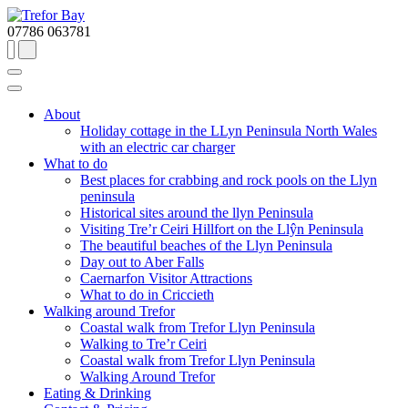
07786 063781
About
Holiday cottage in the LLyn Peninsula North Wales
with an electric car charger
What to do
Best places for crabbing and rock pools on the Llyn
peninsula
Historical sites around the llyn Peninsula
Visiting Tre’r Ceiri Hillfort on the Llŷn Peninsula
The beautiful beaches of the Llyn Peninsula
Day out to Aber Falls
Caernarfon Visitor Attractions
What to do in Criccieth
Walking around Trefor
Coastal walk from Trefor Llyn Peninsula
Walking to Tre’r Ceiri
Coastal walk from Trefor Llyn Peninsula
Walking Around Trefor
Eating & Drinking