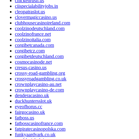
chickenrush.us
ciispecialabilityjobs.in
cleopatraslot.us
clovermagiccasino.us
clubhousecasinoireland.com
coolzinodeutschland.com
coolzinofrance.net
coolzinoitalia.com
corgibetcanada.com
corgibetcz.com
corgibetdeutschland.com
cosmocasinode.net
cresus-casino.us
crossy-road-gambling.org
crossyroadgambling.co.uk
crownplaycasino-au.net
crownplaycasino-de.com
denderacasino.uk
duckhuntersslot.uk
eyeofhorus.cc
fairgocasino.uk
fatboss.us
fatbosscasinofrance.com
fatpiratecasinopolska.com
funkyaardvark.co.uk