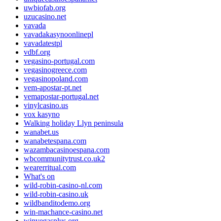
uwbiofab.org
uzucasino.net
vavada
vavadakasynoonlinepl
vavadatestpl
vdbf.org
vegasino-portugal.com
vegasinogreece.com
vegasinopoland.com
vem-apostar-pt.net
vemapostar-portugal.net
vinylcasino.us
vox kasyno
Walking holiday Llyn peninsula
wanabet.us
wanabetespana.com
wazambacasinoespana.com
wbcommunitytrust.co.uk2
wearerritual.com
What's on
wild-robin-casino-nl.com
wild-robin-casino.uk
wildbanditodemo.org
win-machance-casino.net
winvegasplus.org