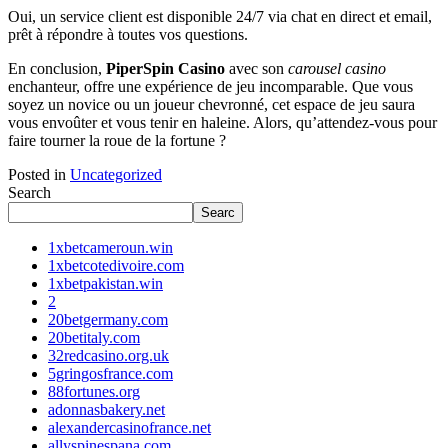
Oui, un service client est disponible 24/7 via chat en direct et email,
prêt à répondre à toutes vos questions.
En conclusion,
PiperSpin Casino
avec son
carousel casino
enchanteur, offre une expérience de jeu incomparable. Que vous
soyez un novice ou un joueur chevronné, cet espace de jeu saura
vous envoûter et vous tenir en haleine. Alors, qu’attendez-vous pour
faire tourner la roue de la fortune ?
Posted in
Uncategorized
Search
Searc
1xbetcameroun.win
1xbetcotedivoire.com
1xbetpakistan.win
2
20betgermany.com
20betitaly.com
32redcasino.org.uk
5gringosfrance.com
88fortunes.org
adonnasbakery.net
alexandercasinofrance.net
allyspinespana.com