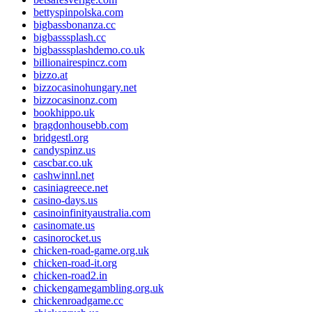
bettyspinpolska.com
bigbassbonanza.cc
bigbasssplash.cc
bigbasssplashdemo.co.uk
billionairespincz.com
bizzo.at
bizzocasinohungary.net
bizzocasinonz.com
bookhippo.uk
bragdonhousebb.com
bridgestl.org
candyspinz.us
cascbar.co.uk
cashwinnl.net
casiniagreece.net
casino-days.us
casinoinfinityaustralia.com
casinomate.us
casinorocket.us
chicken-road-game.org.uk
chicken-road-it.org
chicken-road2.in
chickengamegambling.org.uk
chickenroadgame.cc