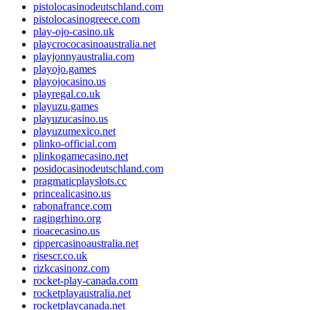
pistolocasinodeutschland.com
pistolocasinogreece.com
play-ojo-casino.uk
playcrococasinoaustralia.net
playjonnyaustralia.com
playojo.games
playojocasino.us
playregal.co.uk
playuzu.games
playuzucasino.us
playuzumexico.net
plinko-official.com
plinkogamecasino.net
posidocasinodeutschland.com
pragmaticplayslots.cc
princealicasino.us
rabonafrance.com
ragingrhino.org
rioacecasino.us
rippercasinoaustralia.net
risescr.co.uk
rizkcasinonz.com
rocket-play-canada.com
rocketplayaustralia.net
rocketplaycanada.net