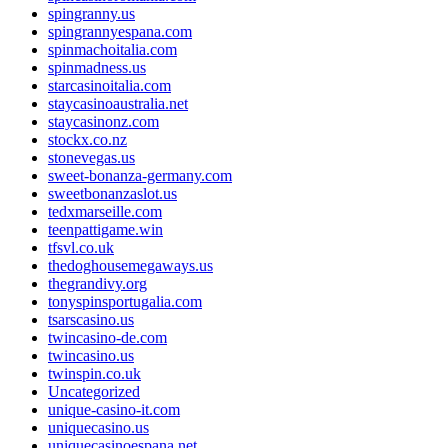
spingranny.us
spingrannyespana.com
spinmachoitalia.com
spinmadness.us
starcasinoitalia.com
staycasinoaustralia.net
staycasinonz.com
stockx.co.nz
stonevegas.us
sweet-bonanza-germany.com
sweetbonanzaslot.us
tedxmarseille.com
teenpattigame.win
tfsvl.co.uk
thedoghousemegaways.us
thegrandivy.org
tonyspinsportugalia.com
tsarscasino.us
twincasino-de.com
twincasino.us
twinspin.co.uk
Uncategorized
unique-casino-it.com
uniquecasino.us
uniquecasinoespana.net