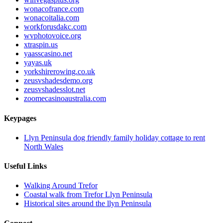
wonacofrance.com
wonacoitalia.com
workforusdakc.com
wvphotovoice.org
xtraspin.us
yaasscasino.net
yayas.uk
yorkshirerowing.co.uk
zeusvshadesdemo.org
zeusvshadesslot.net
zoomecasinoaustralia.com
Keypages
Llyn Peninsula dog friendly family holiday cottage to rent
North Wales
Useful Links
Walking Around Trefor
Coastal walk from Trefor Llyn Peninsula
Historical sites around the llyn Peninsula