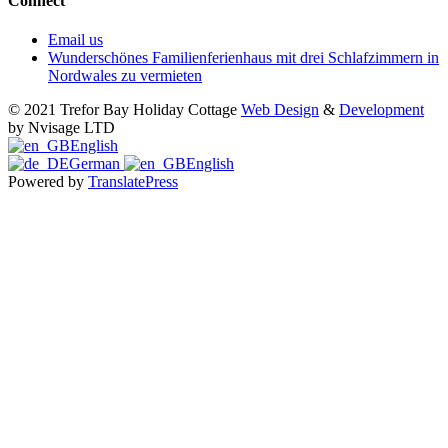
Connect
Email us
Wunderschönes Familienferienhaus mit drei Schlafzimmern in
Nordwales zu vermieten
© 2021 Trefor Bay Holiday Cottage
Web Design
&
Development
by Nvisage LTD
English
German
English
Powered by
TranslatePress