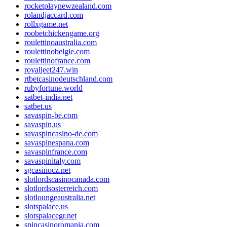
rocketplaynewzealand.com
rolandjaccard.com
rollxgame.net
roobetchickengame.org
roulettinoaustralia.com
roulettinobelgie.com
roulettinofrance.com
royaljeet247.win
rtbetcasinodeutschland.com
rubyfortune.world
satbet-india.net
satbet.us
savaspin-be.com
savaspin.us
savaspincasino-de.com
savaspinespana.com
savaspinfrance.com
savaspinitaly.com
sgcasinocz.net
slotlordscasinocanada.com
slotlordsosterreich.com
slotloungeaustralia.net
slotspalace.us
slotspalacegr.net
spincasinoromania.com