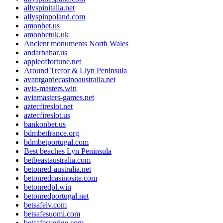
allyspinitalia.net
allyspinpoland.com
amonbet.us
amonbetuk.uk
Ancient monuments North Wales
andarbahar.us
appleoffortune.net
Around Trefor & Llyn Peninsula
avantgardecasinoaustralia.net
avia-masters.win
aviamasters-games.net
aztecfireslot.net
aztecfireslot.us
bankonbet.us
bdmbetfrance.org
bdmbetportugal.com
Best beaches Lyn Peninsula
betbeastaustralia.com
betonred-australia.net
betonredcasinosite.com
betonredpl.win
betonredportugal.net
betsafelv.com
betsafesuomi.com
betsafesverige.com