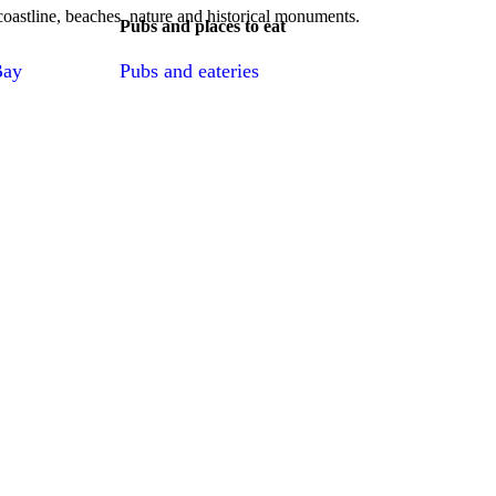
, coastline, beaches, nature and historical monuments.
Pubs and places to eat
Bay
Pubs and eateries