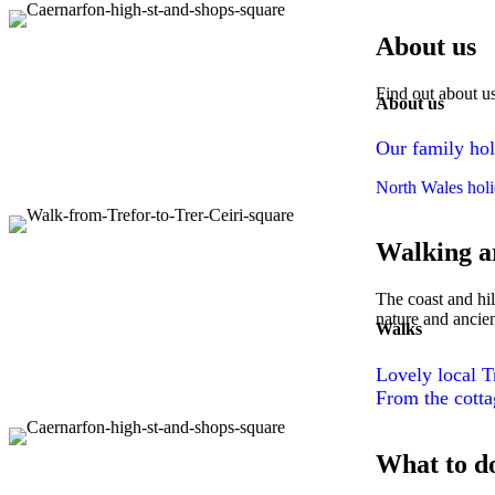
About us
Find out about u
About us
Our family hol
North Wales holi
Walking a
The coast and hil
nature and ancien
Walks
Lovely local T
From the cottag
What to d