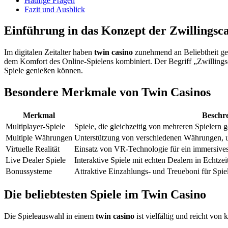
Häufige Fragen
Fazit und Ausblick
Einführung in das Konzept der Zwillingsca
Im digitalen Zeitalter haben
twin casino
zunehmend an Beliebtheit gew
dem Komfort des Online-Spielens kombiniert. Der Begriff „Zwillingsca
Spiele genießen können.
Besondere Merkmale von Twin Casinos
Merkmal
Beschr
Multiplayer-Spiele
Spiele, die gleichzeitig von mehreren Spielern
Multiple Währungen
Unterstützung von verschiedenen Währungen, um
Virtuelle Realität
Einsatz von VR-Technologie für ein immersives 
Live Dealer Spiele
Interaktive Spiele mit echten Dealern in Echtzeit
Bonussysteme
Attraktive Einzahlungs- und Treueboni für Spiel
Die beliebtesten Spiele im Twin Casino
Die Spieleauswahl in einem
twin casino
ist vielfältig und reicht von