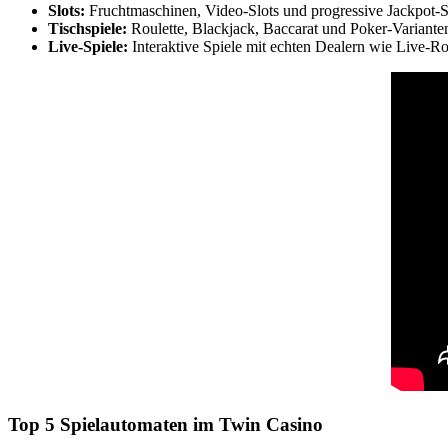
Slots:
Fruchtmaschinen, Video-Slots und progressive Jackpot-S
Tischspiele:
Roulette, Blackjack, Baccarat und Poker-Variante
Live-Spiele:
Interaktive Spiele mit echten Dealern wie Live-Ro
Top 5 Spielautomaten im Twin Casino