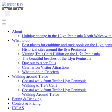
07786 063781
About
Holiday cottage in the LLyn Peninsula North Wales with a
What to do
Best places for crabbing and rock pools on the Llyn peni
Historical sites around the llyn Peninsula
Visiting Tre’r Ceiri Hillfort on the Llŷn Peninsula
The beautiful beaches of the Llyn Peninsula
Day out to Aber Falls
Caernarfon Visitor Attractions
What to do in Criccieth
Walking around Trefor
Coastal walk from Trefor Llyn Peninsula
Walking to Tre’r Ceiri
Coastal walk from Trefor Llyn Peninsula
Walking Around Trefor
Eating & Drinking
Contact & Pricing
IDEAS