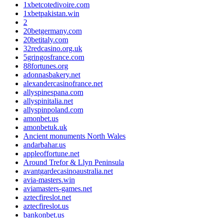
1xbetcotedivoire.com
1xbetpakistan.win
2
20betgermany.com
20betitaly.com
32redcasino.org.uk
5gringosfrance.com
88fortunes.org
adonnasbakery.net
alexandercasinofrance.net
allyspinespana.com
allyspinitalia.net
allyspinpoland.com
amonbet.us
amonbetuk.uk
Ancient monuments North Wales
andarbahar.us
appleoffortune.net
Around Trefor & Llyn Peninsula
avantgardecasinoaustralia.net
avia-masters.win
aviamasters-games.net
aztecfireslot.net
aztecfireslot.us
bankonbet.us