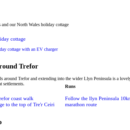
s and our North Wales holiday cottage
iday cottage
day cottage with an EV charger
round Trefor
ls around Trefor and extending into the wider Llyn Peninsula is a lovely
t settlements.
Runs
refor coast walk
Follow the llyn Peninsula 10k
e to the top of Tre'r Ceiri
marathon route
o