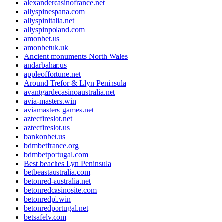
alexandercasinofrance.net
allyspinespana.com
allyspinitalia.net
allyspinpoland.com
amonbet.us
amonbetuk.uk
Ancient monuments North Wales
andarbahar.us
appleoffortune.net
Around Trefor & Llyn Peninsula
avantgardecasinoaustralia.net
avia-masters.win
aviamasters-games.net
aztecfireslot.net
aztecfireslot.us
bankonbet.us
bdmbetfrance.org
bdmbetportugal.com
Best beaches Lyn Peninsula
betbeastaustralia.com
betonred-australia.net
betonredcasinosite.com
betonredpl.win
betonredportugal.net
betsafelv.com