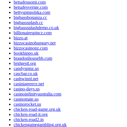
betsafesuomi.com
betsafesverige.com
bettyspinpolska.com
bigbassbonanza.cc
bigbasssplash.cc
bigbasssplashdemo.co.uk
billionairespincz.com
bizzo.at
bizzocasinohungary.net
bizzocasinonz.com
bookhippo.uk
bragdonhousebb.com
bridgestl.org
candyspinz.us
cascbar.co.uk
cashwinnl.net
casiniagreece.net
casino-days.us
casinoinfinityaustralia.com
casinomate.us
casinorocket.us
chicken-road-game.org.uk
chicken-road-it.org
chicken-road2.in
chickengamegambling.org.uk