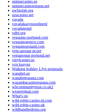
uniquecasino.us
uniquecasinoespana.net
uwbiofab.org
uzucasino.net
vavada
vavadakasynoonlinepl
vavadatestpl
vdbf.org
vegasino-portugal.com
vegasinogreece.com
vegasinopoland.com
vem-apostar-pt.net
vemapostar-portugal.net
vinylcasino.us
vox kasyno
Walking holiday Llyn peninsula
wanabet.us
wanabetespana.com
wazambacasinoespana.com
wbcommunitytrust.co.uk2
wearerritual.com
What's on
wild-robin-casino-nl.com
wild-robin-casino.uk
wildbanditodemo.org