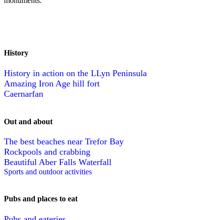
monuments.
History
History in action on the LLyn Peninsula
Amazing Iron Age hill fort
Caernarfan
Out and about
The best beaches near Trefor Bay
Rockpools and crabbing
Beautiful Aber Falls Waterfall
Sports and outdoor activities
Pubs and places to eat
Pubs and eateries