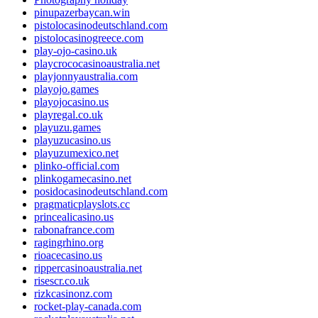
pinupazerbaycan.win
pistolocasinodeutschland.com
pistolocasinogreece.com
play-ojo-casino.uk
playcrococasinoaustralia.net
playjonnyaustralia.com
playojo.games
playojocasino.us
playregal.co.uk
playuzu.games
playuzucasino.us
playuzumexico.net
plinko-official.com
plinkogamecasino.net
posidocasinodeutschland.com
pragmaticplayslots.cc
princealicasino.us
rabonafrance.com
ragingrhino.org
rioacecasino.us
rippercasinoaustralia.net
risescr.co.uk
rizkcasinonz.com
rocket-play-canada.com