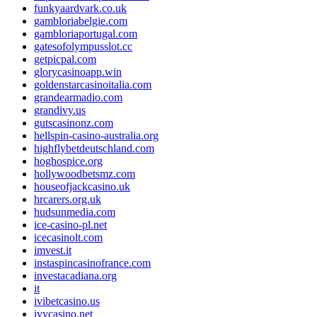
funkyaardvark.co.uk
gambloriabelgie.com
gambloriaportugal.com
gatesofolympusslot.cc
getpicpal.com
glorycasinoapp.win
goldenstarcasinoitalia.com
grandearmadio.com
grandivy.us
gutscasinonz.com
hellspin-casino-australia.org
highflybetdeutschland.com
hoghospice.org
hollywoodbetsmz.com
houseofjackcasino.uk
hrcarers.org.uk
hudsunmedia.com
ice-casino-pl.net
icecasinolt.com
imvest.it
instaspincasinofrance.com
investacadiana.org
it
ivibetcasino.us
ivycasino.net