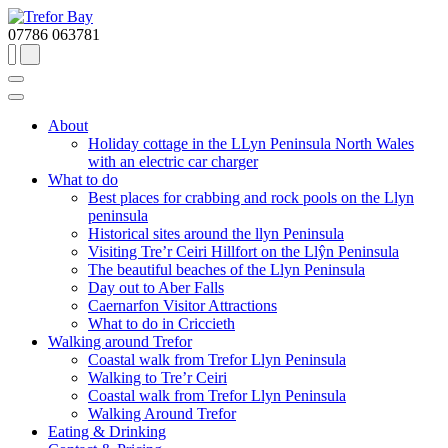
07786 063781
About
Holiday cottage in the LLyn Peninsula North Wales
with an electric car charger
What to do
Best places for crabbing and rock pools on the Llyn
peninsula
Historical sites around the llyn Peninsula
Visiting Tre’r Ceiri Hillfort on the Llŷn Peninsula
The beautiful beaches of the Llyn Peninsula
Day out to Aber Falls
Caernarfon Visitor Attractions
What to do in Criccieth
Walking around Trefor
Coastal walk from Trefor Llyn Peninsula
Walking to Tre’r Ceiri
Coastal walk from Trefor Llyn Peninsula
Walking Around Trefor
Eating & Drinking