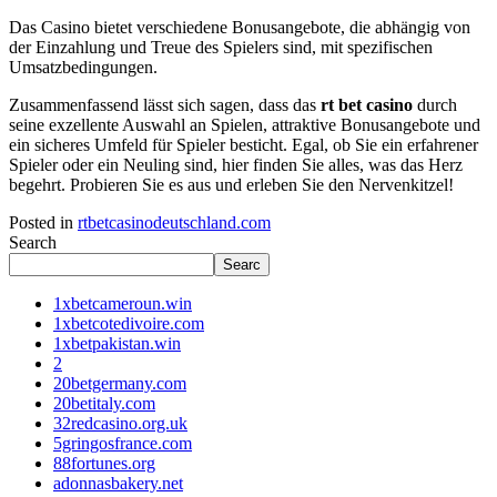
Das Casino bietet verschiedene Bonusangebote, die abhängig von
der Einzahlung und Treue des Spielers sind, mit spezifischen
Umsatzbedingungen.
Zusammenfassend lässt sich sagen, dass das
rt bet casino
durch
seine exzellente Auswahl an Spielen, attraktive Bonusangebote und
ein sicheres Umfeld für Spieler besticht. Egal, ob Sie ein erfahrener
Spieler oder ein Neuling sind, hier finden Sie alles, was das Herz
begehrt. Probieren Sie es aus und erleben Sie den Nervenkitzel!
Posted in
rtbetcasinodeutschland.com
Search
Searc
1xbetcameroun.win
1xbetcotedivoire.com
1xbetpakistan.win
2
20betgermany.com
20betitaly.com
32redcasino.org.uk
5gringosfrance.com
88fortunes.org
adonnasbakery.net