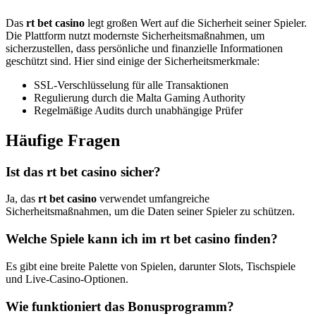
Das
rt bet casino
legt großen Wert auf die Sicherheit seiner Spieler.
Die Plattform nutzt modernste Sicherheitsmaßnahmen, um
sicherzustellen, dass persönliche und finanzielle Informationen
geschützt sind. Hier sind einige der Sicherheitsmerkmale:
SSL-Verschlüsselung für alle Transaktionen
Regulierung durch die Malta Gaming Authority
Regelmäßige Audits durch unabhängige Prüfer
Häufige Fragen
Ist das rt bet casino sicher?
Ja, das
rt bet casino
verwendet umfangreiche
Sicherheitsmaßnahmen, um die Daten seiner Spieler zu schützen.
Welche Spiele kann ich im rt bet casino finden?
Es gibt eine breite Palette von Spielen, darunter Slots, Tischspiele
und Live-Casino-Optionen.
Wie funktioniert das Bonusprogramm?