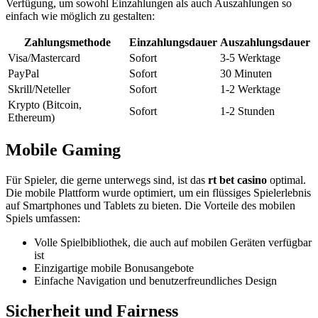
Verfügung, um sowohl Einzahlungen als auch Auszahlungen so
einfach wie möglich zu gestalten:
Zahlungsmethode
Einzahlungsdauer
Auszahlungsdauer
Visa/Mastercard
Sofort
3-5 Werktage
PayPal
Sofort
30 Minuten
Skrill/Neteller
Sofort
1-2 Werktage
Krypto (Bitcoin,
Sofort
1-2 Stunden
Ethereum)
Mobile Gaming
Für Spieler, die gerne unterwegs sind, ist das
rt bet casino
optimal.
Die mobile Plattform wurde optimiert, um ein flüssiges Spielerlebnis
auf Smartphones und Tablets zu bieten. Die Vorteile des mobilen
Spiels umfassen:
Volle Spielbibliothek, die auch auf mobilen Geräten verfügbar
ist
Einzigartige mobile Bonusangebote
Einfache Navigation und benutzerfreundliches Design
Sicherheit und Fairness