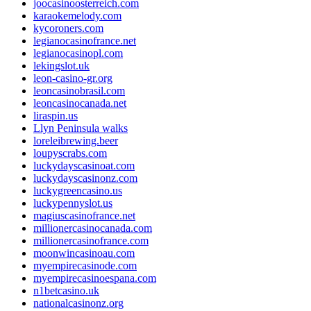
joocasinoosterreich.com
karaokemelody.com
kycoroners.com
legianocasinofrance.net
legianocasinopl.com
lekingslot.uk
leon-casino-gr.org
leoncasinobrasil.com
leoncasinocanada.net
liraspin.us
Llyn Peninsula walks
loreleibrewing.beer
loupyscrabs.com
luckydayscasinoat.com
luckydayscasinonz.com
luckygreencasino.us
luckypennyslot.us
magiuscasinofrance.net
millionercasinocanada.com
millionercasinofrance.com
moonwincasinoau.com
myempirecasinode.com
myempirecasinoespana.com
n1betcasino.uk
nationalcasinonz.org