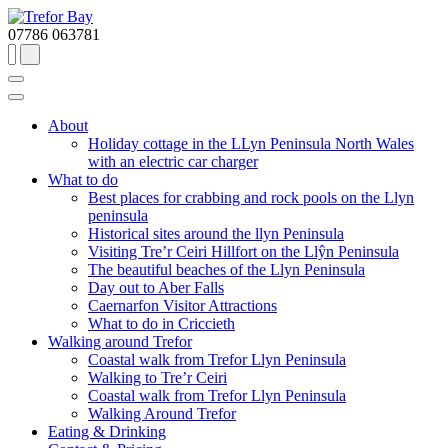
07786 063781
About
Holiday cottage in the LLyn Peninsula North Wales
with an electric car charger
What to do
Best places for crabbing and rock pools on the Llyn
peninsula
Historical sites around the llyn Peninsula
Visiting Tre’r Ceiri Hillfort on the Llŷn Peninsula
The beautiful beaches of the Llyn Peninsula
Day out to Aber Falls
Caernarfon Visitor Attractions
What to do in Criccieth
Walking around Trefor
Coastal walk from Trefor Llyn Peninsula
Walking to Tre’r Ceiri
Coastal walk from Trefor Llyn Peninsula
Walking Around Trefor
Eating & Drinking