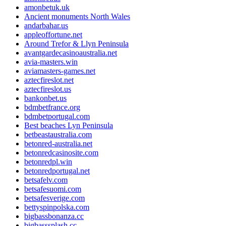
amonbetuk.uk
Ancient monuments North Wales
andarbahar.us
appleoffortune.net
Around Trefor & Llyn Peninsula
avantgardecasinoaustralia.net
avia-masters.win
aviamasters-games.net
aztecfireslot.net
aztecfireslot.us
bankonbet.us
bdmbetfrance.org
bdmbetportugal.com
Best beaches Lyn Peninsula
betbeastaustralia.com
betonred-australia.net
betonredcasinosite.com
betonredpl.win
betonredportugal.net
betsafelv.com
betsafesuomi.com
betsafesverige.com
bettyspinpolska.com
bigbassbonanza.cc
bigbasssplash.cc