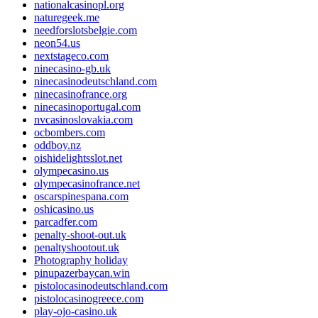
nationalcasinopl.org
naturegeek.me
needforslotsbelgie.com
neon54.us
nextstageco.com
ninecasino-gb.uk
ninecasinodeutschland.com
ninecasinofrance.org
ninecasinoportugal.com
nvcasinoslovakia.com
ocbombers.com
oddboy.nz
oishidelightsslot.net
olympecasino.us
olympecasinofrance.net
oscarspinespana.com
oshicasino.us
parcadfer.com
penalty-shoot-out.uk
penaltyshootout.uk
Photography holiday
pinupazerbaycan.win
pistolocasinodeutschland.com
pistolocasinogreece.com
play-ojo-casino.uk