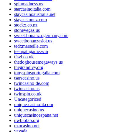
spinmadness.us
starcasinoitalia.com
staycasinoaustralia.net
staycasinonz.com
stockx.co.nz
stonevegas.us
sweet-bonanza-germany.com
sweetbonanzaslot.us
tedxmarseille.com
teenpattigame.win
tfsvl.co.uk
thedoghousemegaways.us
thegrandivy.org
tonyspinsportugalia.com
tsarscasino.us
twincasino-de.com
twincasino.us
twinspin.co.uk
Uncategorized
unique-casino-it.com
uniquecasino.us
uniquecasinoespana.net
uwbiofab.org
uzucasino.net
vavada