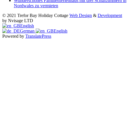
Wunderschönes Familienferienhaus mit drei Schlafzimmern in
Nordwales zu vermieten
© 2021 Trefor Bay Holiday Cottage
Web Design
&
Development
by Nvisage LTD
English
German
English
Powered by
TranslatePress