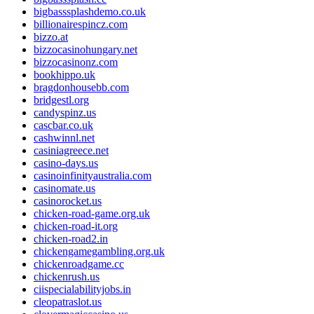
bigbasssplashdemo.co.uk
billionairespincz.com
bizzo.at
bizzocasinohungary.net
bizzocasinonz.com
bookhippo.uk
bragdonhousebb.com
bridgestl.org
candyspinz.us
cascbar.co.uk
cashwinnl.net
casiniagreece.net
casino-days.us
casinoinfinityaustralia.com
casinomate.us
casinorocket.us
chicken-road-game.org.uk
chicken-road-it.org
chicken-road2.in
chickengamegambling.org.uk
chickenroadgame.cc
chickenrush.us
ciispecialabilityjobs.in
cleopatraslot.us