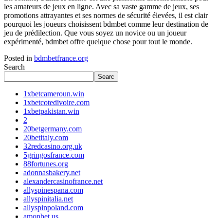
les amateurs de jeux en ligne. Avec sa vaste gamme de jeux, ses
promotions attrayantes et ses normes de sécurité élevées, il est clair
pourquoi les joueurs choisissent bdmbet comme leur destination de
jeu de prédilection. Que vous soyez un novice ou un joueur
expérimenté, bdmbet offre quelque chose pour tout le monde.
Posted in
bdmbetfrance.org
Search
Searc
1xbetcameroun.win
1xbetcotedivoire.com
1xbetpakistan.win
2
20betgermany.com
20betitaly.com
32redcasino.org.uk
5gringosfrance.com
88fortunes.org
adonnasbakery.net
alexandercasinofrance.net
allyspinespana.com
allyspinitalia.net
allyspinpoland.com
amonbet.us