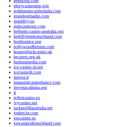
getpicpal.com
glorycasinoapp.win
goldenstarcasinoitalia.com
grandearmadio.com
grandivy.us
gutscasinonz.com
hellspin-casino-australia.org
highflybetdeutschland.com
hoghospice.org
hollywoodbetsmz.com
houseofjackcasino.uk
hrcarers.org.uk
hudsunmedia.com
ice-casino-pl.net
icecasinolt.com
imvest.it
instaspincasinofrance.com
investacadiana.org
it
ivibetcasino.us
ivycasino.net
jackpotjillaustralia.net
jonbet.br.com
joocasino.us
joocasinodeutschland.com