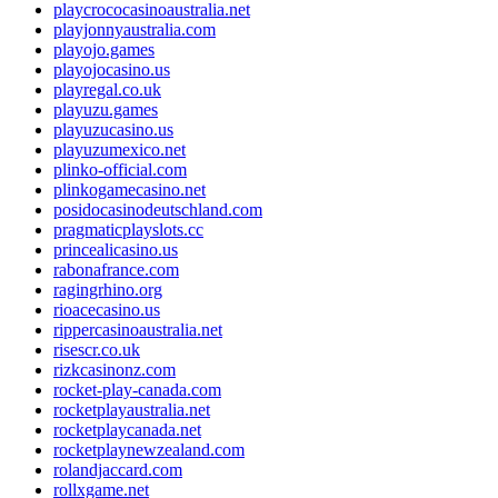
playcrococasinoaustralia.net
playjonnyaustralia.com
playojo.games
playojocasino.us
playregal.co.uk
playuzu.games
playuzucasino.us
playuzumexico.net
plinko-official.com
plinkogamecasino.net
posidocasinodeutschland.com
pragmaticplayslots.cc
princealicasino.us
rabonafrance.com
ragingrhino.org
rioacecasino.us
rippercasinoaustralia.net
risescr.co.uk
rizkcasinonz.com
rocket-play-canada.com
rocketplayaustralia.net
rocketplaycanada.net
rocketplaynewzealand.com
rolandjaccard.com
rollxgame.net