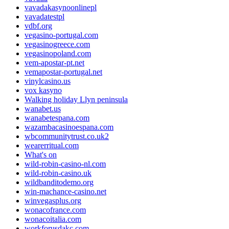
vavadakasynoonlinepl
vavadatestpl
vdbf.org
vegasino-portugal.com
vegasinogreece.com
vegasinopoland.com
vem-apostar-pt.net
vemapostar-portugal.net
vinylcasino.us
vox kasyno
Walking holiday Llyn peninsula
wanabet.us
wanabetespana.com
wazambacasinoespana.com
wbcommunitytrust.co.uk2
wearerritual.com
What's on
wild-robin-casino-nl.com
wild-robin-casino.uk
wildbanditodemo.org
win-machance-casino.net
winvegasplus.org
wonacofrance.com
wonacoitalia.com
workforusdakc.com