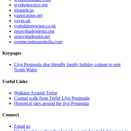
wvphotovoice.org
xtraspin.us
yaasscasino.net
yayas.uk
yorkshirerowing.co.uk
zeusvshadesdemo.org
zeusvshadesslot.net
zoomecasinoaustralia.com
Keypages
Llyn Peninsula dog friendly family holiday cottage to rent
North Wales
Useful Links
Walking Around Trefor
Coastal walk from Trefor Llyn Peninsula
Historical sites around the llyn Peninsula
Connect
Email us