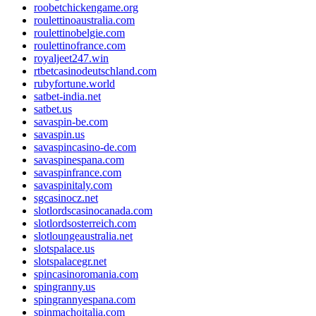
roobetchickengame.org
roulettinoaustralia.com
roulettinobelgie.com
roulettinofrance.com
royaljeet247.win
rtbetcasinodeutschland.com
rubyfortune.world
satbet-india.net
satbet.us
savaspin-be.com
savaspin.us
savaspincasino-de.com
savaspinespana.com
savaspinfrance.com
savaspinitaly.com
sgcasinocz.net
slotlordscasinocanada.com
slotlordsosterreich.com
slotloungeaustralia.net
slotspalace.us
slotspalacegr.net
spincasinoromania.com
spingranny.us
spingrannyespana.com
spinmachoitalia.com