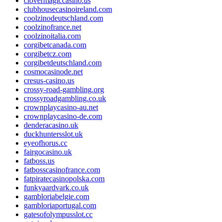
clovermagiccasino.us
clubhousecasinoireland.com
coolzinodeutschland.com
coolzinofrance.net
coolzinoitalia.com
corgibetcanada.com
corgibetcz.com
corgibetdeutschland.com
cosmocasinode.net
cresus-casino.us
crossy-road-gambling.org
crossyroadgambling.co.uk
crownplaycasino-au.net
crownplaycasino-de.com
denderacasino.uk
duckhuntersslot.uk
eyeofhorus.cc
fairgocasino.uk
fatboss.us
fatbosscasinofrance.com
fatpiratecasinopolska.com
funkyaardvark.co.uk
gambloriabelgie.com
gambloriaportugal.com
gatesofolympusslot.cc