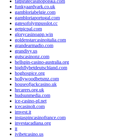
fatpiratecasinopolska.com
funkyaardvark.co.uk
gambloriabelgie.com
gambloriaportugal.com
gatesofolympusslot.cc
getpicpal.com
glorycasinoapp.win
goldenstarcasinoitalia.com
grandearmadio.com
grandivy.us
gutscasinonz.com
hellspin-casino-australia.org
highflybetdeutschland.com
hoghospice.org
hollywoodbetsmz.com
houseofjackcasino.uk
hrcarers.org.uk
hudsunmedia.com
ice-casino-pl.net
icecasinolt.com
imvest.it
instaspincasinofrance.com
investacadiana.org
it
ivibetcasino.us