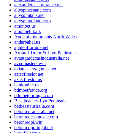
alexandercasinofrance.net
allyspinespana.com
allyspinitalia.net
allyspinpoland.com
amonbet.us
amonbetuk.uk
Ancient monuments North Wales
andarbahar.us
appleoffortune.net
Around Trefor & Llyn Peninsula
avantgardecasinoaustralia.net
avia-masters.win
aviamasters-games.net
aztecfireslot.net
aztecfireslot.us
bankonbet.us
bdmbetfrance.org
bdmbetportugal.com
Best beaches Lyn Peninsula
betbeastaustralia.com
betonred-australia.net
betonredcasinosite.com
betonredpl.win
betonredportugal.net
betsafelv.com