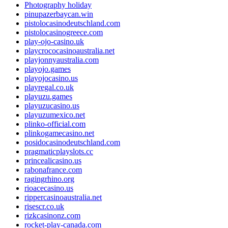
Photography holiday
pinupazerbaycan.win
pistolocasinodeutschland.com
pistolocasinogreece.com
play-ojo-casino.uk
playcrococasinoaustralia.net
playjonnyaustralia.com
playojo.games
playojocasino.us
playregal.co.uk
playuzu.games
playuzucasino.us
playuzumexico.net
plinko-official.com
plinkogamecasino.net
posidocasinodeutschland.com
pragmaticplayslots.cc
princealicasino.us
rabonafrance.com
ragingrhino.org
rioacecasino.us
rippercasinoaustralia.net
risescr.co.uk
rizkcasinonz.com
rocket-play-canada.com