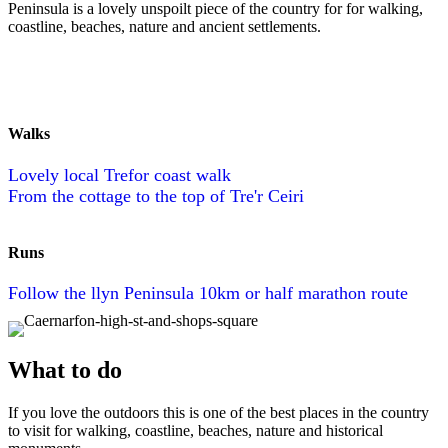
Peninsula is a lovely unspoilt piece of the country for for walking,
coastline, beaches, nature and ancient settlements.
Walks
Lovely local Trefor coast walk
From the cottage to the top of Tre'r Ceiri
Runs
Follow the llyn Peninsula 10km or half marathon route
What to do
If you love the outdoors this is one of the best places in the country
to visit for walking, coastline, beaches, nature and historical