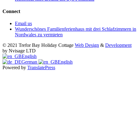
Connect
Email us
Wunderschönes Familienferienhaus mit drei Schlafzimmern in
Nordwales zu vermieten
© 2021 Trefor Bay Holiday Cottage
Web Design
&
Development
by Nvisage LTD
English
German
English
Powered by
TranslatePress