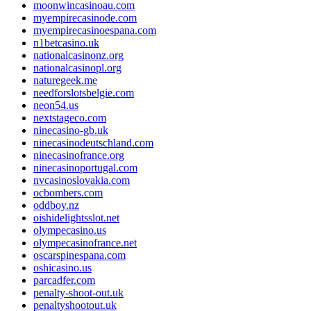
moonwincasinoau.com
myempirecasinode.com
myempirecasinoespana.com
n1betcasino.uk
nationalcasinonz.org
nationalcasinopl.org
naturegeek.me
needforslotsbelgie.com
neon54.us
nextstageco.com
ninecasino-gb.uk
ninecasinodeutschland.com
ninecasinofrance.org
ninecasinoportugal.com
nvcasinoslovakia.com
ocbombers.com
oddboy.nz
oishidelightsslot.net
olympecasino.us
olympecasinofrance.net
oscarspinespana.com
oshicasino.us
parcadfer.com
penalty-shoot-out.uk
penaltyshootout.uk