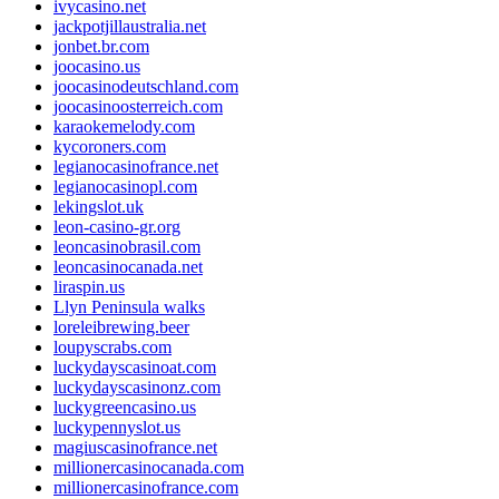
ivycasino.net
jackpotjillaustralia.net
jonbet.br.com
joocasino.us
joocasinodeutschland.com
joocasinoosterreich.com
karaokemelody.com
kycoroners.com
legianocasinofrance.net
legianocasinopl.com
lekingslot.uk
leon-casino-gr.org
leoncasinobrasil.com
leoncasinocanada.net
liraspin.us
Llyn Peninsula walks
loreleibrewing.beer
loupyscrabs.com
luckydayscasinoat.com
luckydayscasinonz.com
luckygreencasino.us
luckypennyslot.us
magiuscasinofrance.net
millionercasinocanada.com
millionercasinofrance.com