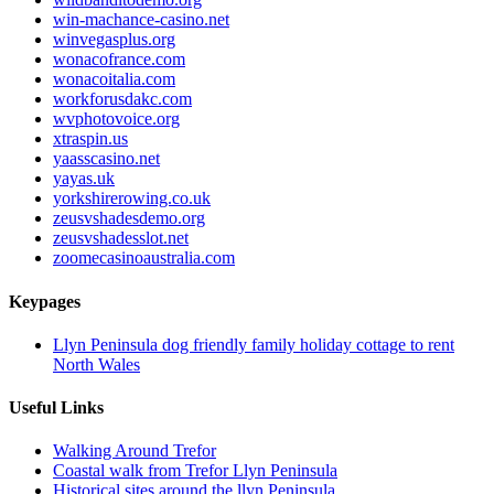
win-machance-casino.net
winvegasplus.org
wonacofrance.com
wonacoitalia.com
workforusdakc.com
wvphotovoice.org
xtraspin.us
yaasscasino.net
yayas.uk
yorkshirerowing.co.uk
zeusvshadesdemo.org
zeusvshadesslot.net
zoomecasinoaustralia.com
Keypages
Llyn Peninsula dog friendly family holiday cottage to rent
North Wales
Useful Links
Walking Around Trefor
Coastal walk from Trefor Llyn Peninsula
Historical sites around the llyn Peninsula